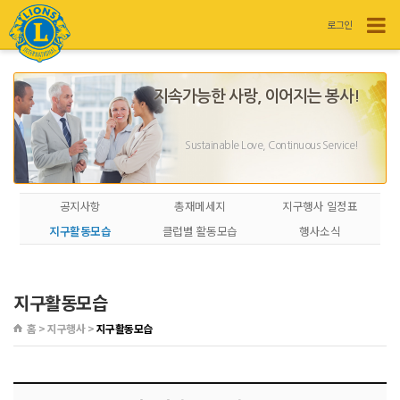
로그인
지속가능한 사랑, 이어지는 봉사!
Sustainable Love, Continuous Service!
공지사항
총재메세지
지구행사 일정표
지구활동모습
클럽별 활동모습
행사소식
지구활동모습
홈 > 지구행사 >
지구활동모습