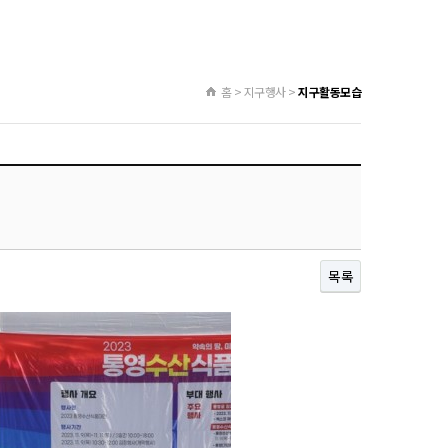
홈 > 지구행사 >
지구활동모습
목록