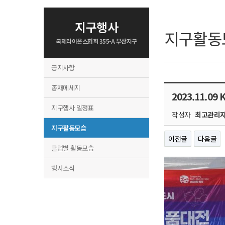
지구행사
지구활동
국제라이온스협회 355-A 부산지구
공지사항
총재메세지
2023.11.0
지구행사 일정표
작성자
최고관리
지구활동모습
이전글
다음글
클럽별 활동모습
행사소식