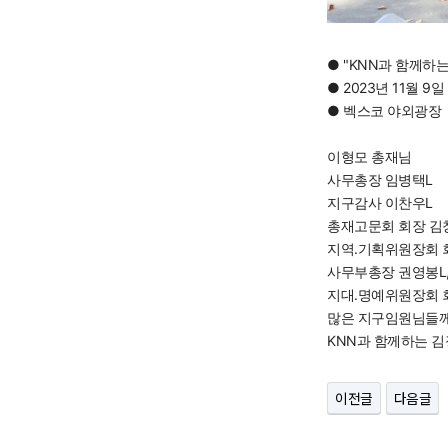
●
"KNN과 함께하는
● 2023년 11월 9
● 벡스코 야외광장
이형모 총재님
사무총장 임병택L
지구감사 이찬우L
총재고문회 회장 김
지역.기획위원장회 
사무부총장 권영봉L,
지대.명예위원장회 
많은 지구임원님들
KNN과 함께하는 
이전글
다음글