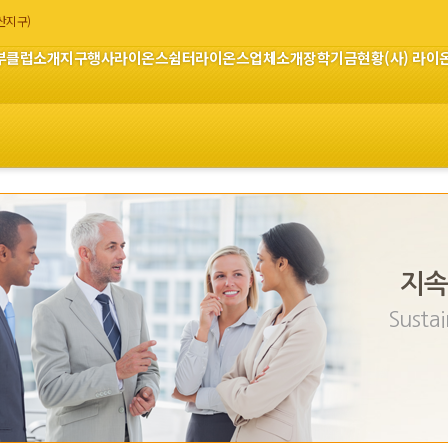
부산지구)
부
클럽소개
지구행사
라이온스쉼터
라이온스업체소개
장학기금현황
(사) 라
지속
Sustai