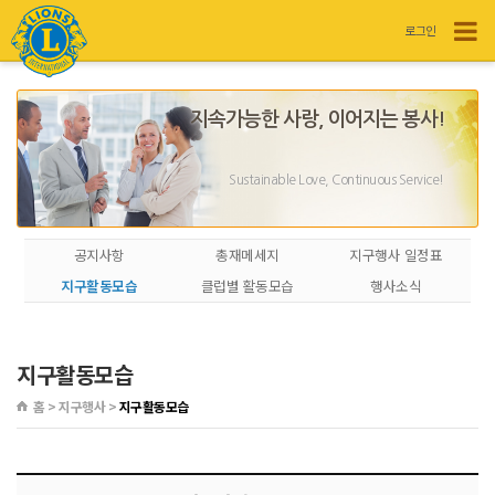
로그인
지속가능한 사랑, 이어지는 봉사!
Sustainable Love, Continuous Service!
공지사항
총재메세지
지구행사 일정표
지구활동모습
클럽별 활동모습
행사소식
지구활동모습
홈 > 지구행사 >
지구활동모습