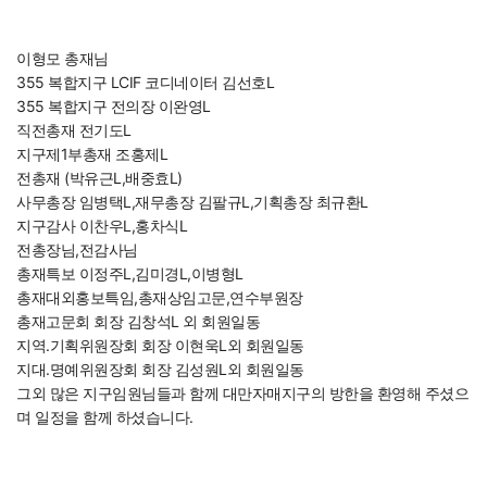
이형모 총재님
355 복합지구 LCIF 코디네이터 김선호L
355 복합지구 전의장 이완영L
직전총재 전기도L
지구제1부총재 조홍제L
전총재 (박유근L,배중효L)
사무총장 임병택L,재무총장 김팔규L,기획총장 최규환L
지구감사 이찬우L,홍차식L
전총장님,전감사님
총재특보 이정주L,김미경L,이병형L
총재대외홍보특임,총재상임고문,연수부원장
총재고문회 회장 김창석L 외 회원일동
지역.기획위원장회 회장 이현욱L외 회원일동
지대.명예위원장회 회장 김성원L외 회원일동
그외 많은 지구임원님들과 함께 대만자매지구의 방한을 환영해 주셨으
며 일정을 함께 하셨습니다.