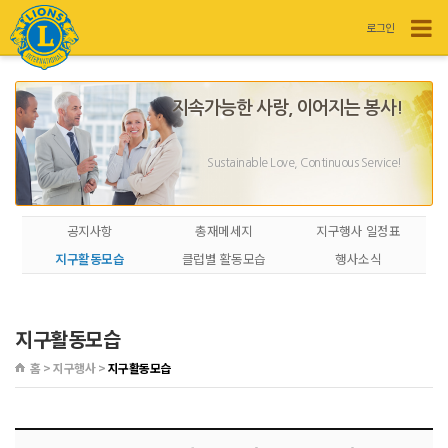
로그인
지속가능한 사랑, 이어지는 봉사!
Sustainable Love, Continuous Service!
공지사항
총재메세지
지구행사 일정표
지구활동모습
클럽별 활동모습
행사소식
지구활동모습
홈 > 지구행사 >
지구활동모습