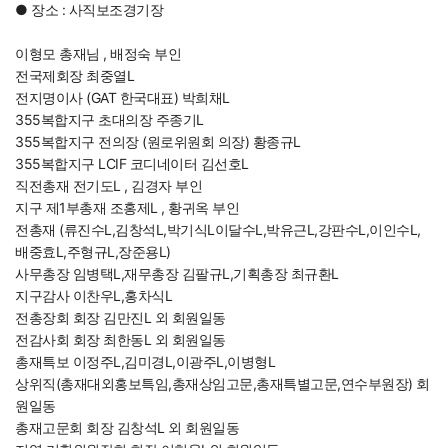
● 장소 : 사직보조경기장
이형모 총재님 , 배정숙 부인
전국제회장 최중열L
전지명이사 (GAT 한국대표) 박희채L
355복합지구 초대의장 주종기L
355복합지구 전의장 (원로위원회 의장) 황종규L
355복합지구 LCIF 코디네이터 김선호L
직전총재 전기도L , 김경자 부인
지구 제1부총재 조홍제L , 황귀옥 부인
전총재 (류진수L,김창석L,박기식L이달수L,박유근L,강판수L,이인수L,
배중효L,주형규L,장준용L)
사무총장 임병택L,재무총장 김팔규L,기획총장 최규환L
지구감사 이찬우L,홍차식L
전총장회 회장 김만진L 외 회원일동
전감사회 회장 최한동L 외 회원일동
총재특보 이정주L,김미경L,이광주L,이병형L
상위직(총재대외홍보특임,총재상임고문,총재특별고문,연수부원장) 회
원일동
총재고문회 회장 김창석L 외 회원일동