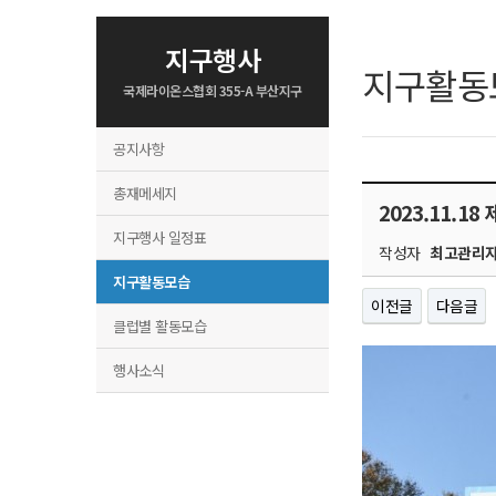
지구행사
지구활동
국제라이온스협회 355-A 부산지구
공지사항
총재메세지
2023.11.1
지구행사 일정표
작성자
최고관리
지구활동모습
이전글
다음글
클럽별 활동모습
행사소식