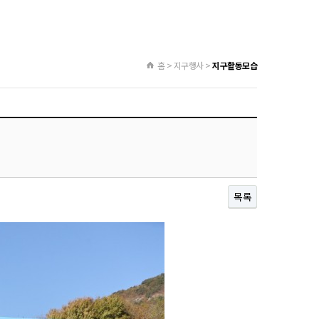
홈 > 지구행사 >
지구활동모습
목록