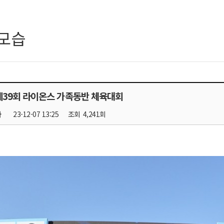
모습
8 제39회 라이온스 가족동반 체육대회
자
23-12-07 13:25
조회
4,241회