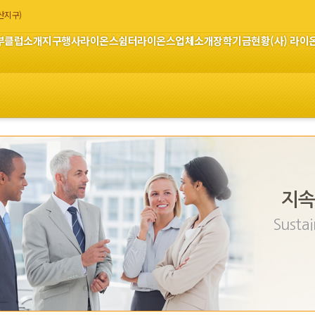
부산지구)
부
클럽소개
지구행사
라이온스쉼터
라이온스업체소개
장학기금현황
(사) 라
지속
Sustai