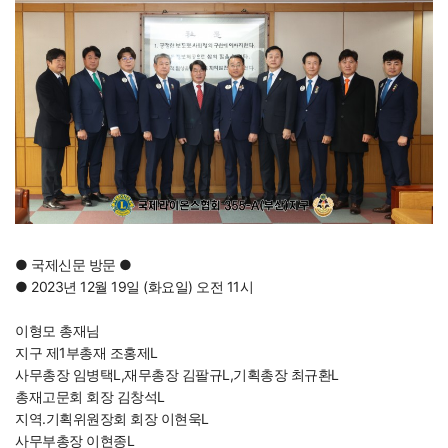
●
국제신문 방문
●
● 2023년 12월 19일 (화요일) 오전 11시
이형모 총재님
지구 제1부총재 조홍제L
사무총장 임병택L,재무총장 김팔규L,기획총장 최규환L
총재고문회 회장 김창석L
지역.기획위원장회 회장 이현욱L
사무부총장 이현종L