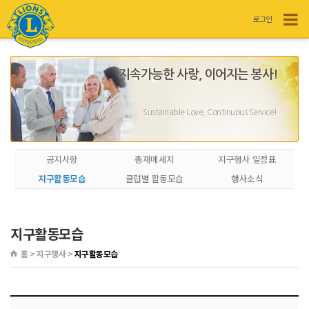
로그인
지속가능한 사랑, 이어지는 봉사!
Sustainable Love, Continuous Service!
공지사항
총재메세지
지구행사 일정표
지구활동모습
클럽별 활동모습
행사소식
지구활동모습
홈 > 지구행사 >
지구활동모습