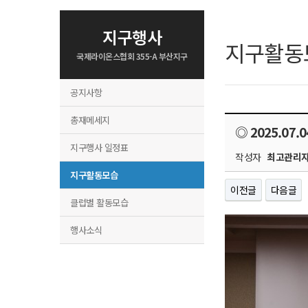
지구행사
지구활동
국제라이온스협회 355-A 부산지구
공지사항
총재메세지
◎ 2025.07
지구행사 일정표
작성자
최고관리
지구활동모습
이전글
다음글
클럽별 활동모습
행사소식