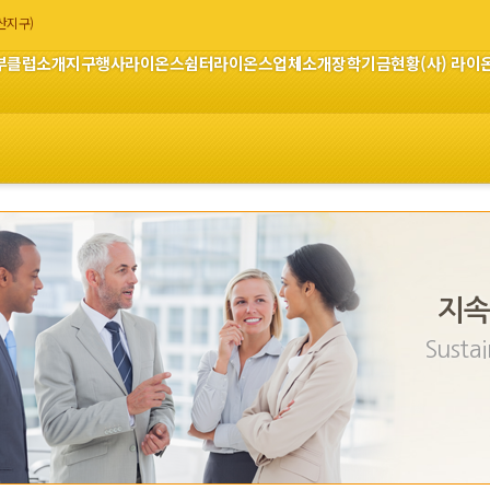
부산지구)
부
클럽소개
지구행사
라이온스쉼터
라이온스업체소개
장학기금현황
(사) 라
지속
Sustai