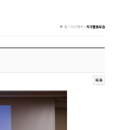
홈 > 지구행사 >
지구활동모습
목록