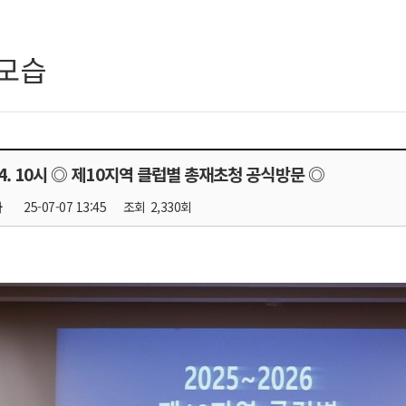
모습
.04. 10시 ◎ 제10지역 클럽별 총재초청 공식방문 ◎
자
25-07-07 13:45
조회
2,330회