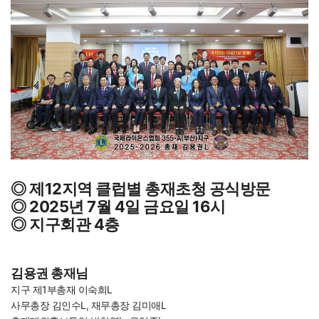
◎ 제12지역 클럽별 총재초청 공식방문
◎ 2025년 7월 4일 금요일 16시
◎ 지구회관 4층
김용권 총재님
지구 제1부총재 이숙희L
사무총장 김인수L, 재무총장 김미애L