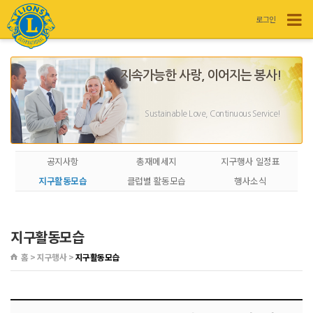
로그인
지속가능한 사랑, 이어지는 봉사!
Sustainable Love, Continuous Service!
공지사항
총재메세지
지구행사 일정표
지구활동모습
클럽별 활동모습
행사소식
지구활동모습
홈 > 지구행사 >
지구활동모습