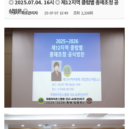
◎ 2025.07.04. 16시 ◎ 제12지역 클럽별 총재초청 공
식방문 ◎
작성자
최고관리자
25-07-07 13:49
조회
2,236회