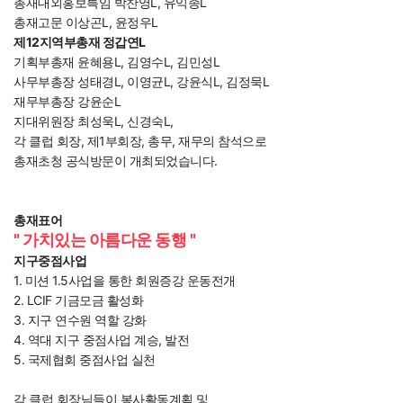
총재대외홍보특임 박찬영L, 유익종L
총재고문 이상곤L, 윤정우L
제12지역부총재 정갑연L
기획부총재 윤혜용L, 김영수L, 김민성L
사무부총장 성태경L, 이영균L, 강윤식L, 김정묵L
재무부총장 강윤순L
지대위원장 최성욱L, 신경숙L,
각 클럽 회장, 제1부회장, 총무, 재무의 참석으로
총재초청 공식방문이 개최되었습니다.
총재표어
" 가치있는 아름다운 동행 "
지구중점사업
1. 미션 1.5사업을 통한 회원증강 운동전개
2. LCIF 기금모금 활성화
3. 지구 연수원 역할 강화
4. 역대 지구 중점사업 계승, 발전
5. 국제협회 중점사업 실천
각 클럽 회장님들이 봉사활동계획 및