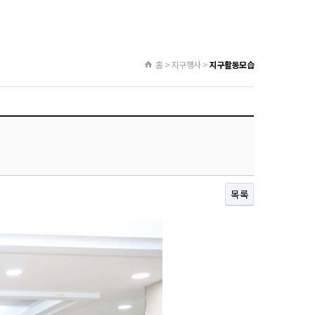
홈 > 지구행사 >
지구활동모습
목록