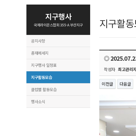
지구행사
지구활동
국제라이온스협회 355-A 부산지구
공지사항
총재메세지
◎ 2025.07
지구행사 일정표
작성자
최고관리
지구활동모습
이전글
다음글
클럽별 활동모습
행사소식