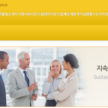
부산지구)
부
클럽소개
지구행사
라이온스쉼터
라이온스업체소개
장학기금현황
(사) 라
지속
Sustai