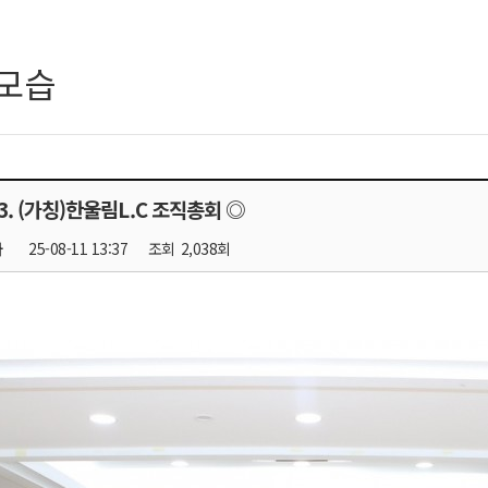
모습
.23. (가칭)한울림L.C 조직총회 ◎
자
25-08-11 13:37
조회
2,038회