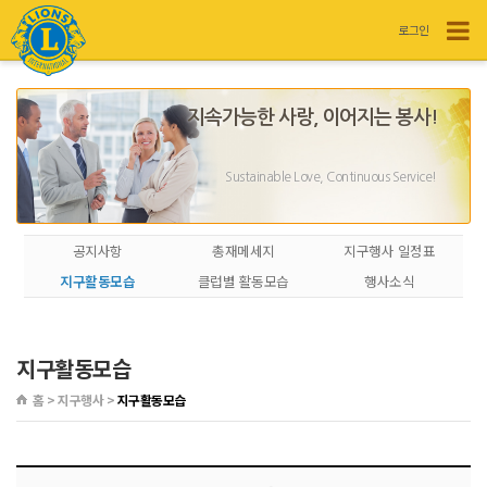
로그인
지속가능한 사랑, 이어지는 봉사!
Sustainable Love, Continuous Service!
공지사항
총재메세지
지구행사 일정표
지구활동모습
클럽별 활동모습
행사소식
지구활동모습
홈 > 지구행사 >
지구활동모습