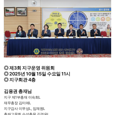
◎ 제3회 지구운영 위원회
◎ 2025년 10월 15일 수요일 11시
◎ 지구회관 4층
김용권 총재님
지구 제1부총재 이숙희L
재무총장 김미애L
지구감사 이무성L, 임재원L
총재고문회 수석총무 김경우L