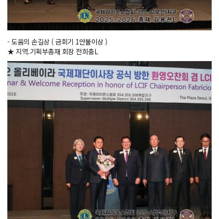
- 도움의 손길상 ( 금회기 1만불이상 )
★ 지역.기획부총재 회장 전희충L