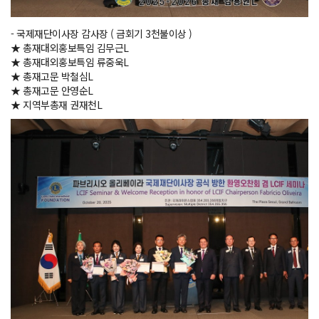
- 국제재단이사장 감사장 ( 금회기 3천불이상 )
★ 총재대외홍보특임 김무근L
★ 총재대외홍보특임 류중욱L
★ 총재고문 박철심L
★ 총재고문 안영순L
★ 지역부총재 권재천L