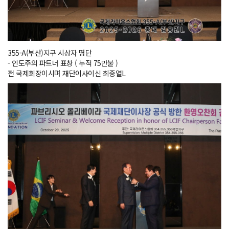
355-A(부산)지구 시상자 명단
- 인도주의 파트너 표창 ( 누적 75만불 )
전 국제회장이시며 재단이사이신 최중열L