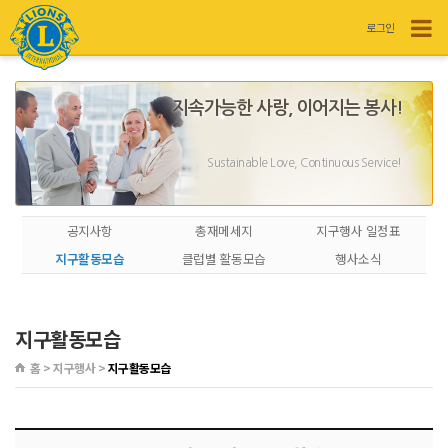
로그인
지속가능한 사랑, 이어지는 봉사!
Sustainable Love, Continuous Service!
공지사항
총재메세지
지구행사 일정표
지구활동모습
클럽별 활동모습
행사소식
지구활동모습
홈 > 지구행사 >
지구활동모습