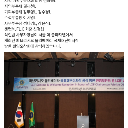
지역.기획부총재회 회장 전희충L
지역부총재 권재천L
기획부총재 김두영L, 김수경L
수석부총장 이시명L
사무부총장 성태경L, 강윤식L
센텀MJFL.C 회장 신정섭
석인범 사무차장님이 서울 더 플라자텔에서
개최된 파브리시오 올리베이라 국제재단이사장
방한 환영오찬회에 참석하였습니다.