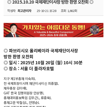
◎ 2025.10.20 국제재단이사장 방한 환영 오찬회 ◎
작성자
최고관리자
25-10-21 15:28
조회
1,662회
◎ 파브리시오 올리베이라 국제재단이사장
방한 환영 오찬회
◎ 일시 : 2025년 10월 20일 (월) 10시 30분
◎ 장소 : 서울 더 플라자호텔
지구 제1부총재 이숙희L
전 국제회장이시며 재단이사이신 최중열L
재무총장 김미애L
GAT 한국 집행위원장 안상명L
총재대외홍보특임 김무근L, 류중욱L
총재고문 박철심L, 안영순L