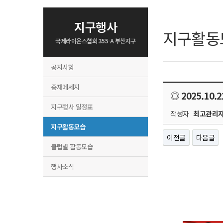
지구행사
지구활동
국제라이온스협회 355-A 부산지구
공지사항
총재메세지
◎ 2025.10
지구행사 일정표
작성자
최고관리
지구활동모습
이전글
다음글
클럽별 활동모습
행사소식