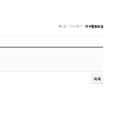
홈 > 지구행사 >
지구활동모습
목록