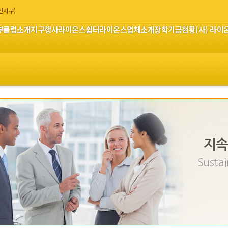
부산지구)
부
클럽소개
지구행사
라이온스쉼터
라이온스업체소개
장학기금현황
(사) 라
지속
Sustai