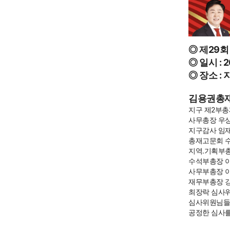
◎ 제29
◎ 일시 : 
◎ 장소 :
김용권총
지구 제2부총
사무총장 우상
지구감사 임
총재고문회 
지역.기획부총
수석부총장 
사무부총장 이
재무부총장 
최장락 심사
심사위원님들
공정한 심사