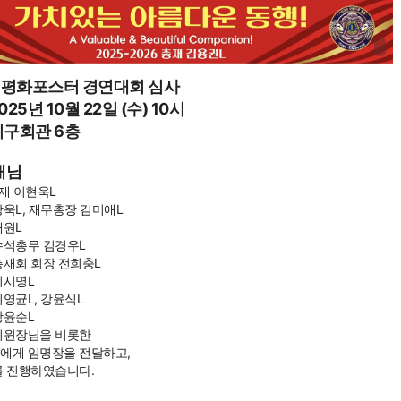
회 평화포스터 경연대회 심사
2025년 10월 22일 (수) 10시
 지구회관 6층
재님
재 이현욱L
욱L, 재무총장 김미애L
재원L
수석총무 김경우L
재회 회장 전희충L
이시명L
영균L, 강윤식L
강윤순L
위원장님을 비롯한
에게 임명장을 전달하고,
를 진행하였습니다.