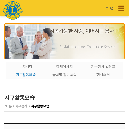
로그인
지속가능한 사랑, 이어지는 봉사!
Sustainable Love, Continuous Service!
공지사항
총재메세지
지구행사 일정표
지구활동모습
클럽별 활동모습
행사소식
지구활동모습
홈 > 지구행사 >
지구활동모습