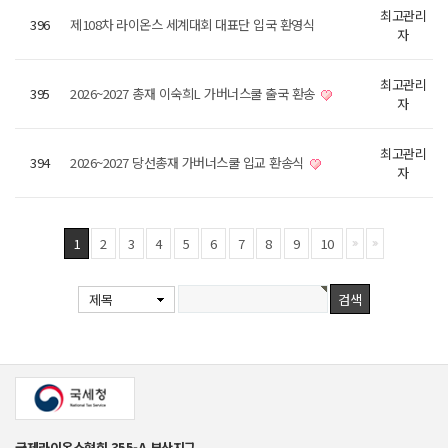
최고관리
396
제108차 라이온스 세계대회 대표단 입국 환영식
자
최고관리
395
2026~2027 총재 이숙희L 가버너스쿨 출국 환송
자
최고관리
394
2026~2027 당선총재 가버너스쿨 입교 환송식
자
1
2
3
4
5
6
7
8
9
10
제목
국제라이온스협회 355-A 부산지구