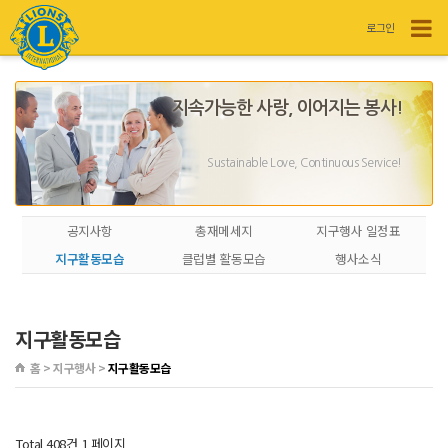
로그인
지속가능한 사랑, 이어지는 봉사!
Sustainable Love, Continuous Service!
공지사항
총재메세지
지구행사 일정표
지구활동모습
클럽별 활동모습
행사소식
지구활동모습
홈 > 지구행사 >
지구활동모습
Total 408건
1 페이지