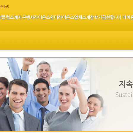
부산지구)
부
클럽소개
지구행사
라이온스쉼터
라이온스업체소개
장학기금현황
(사) 라
지속
Sustai