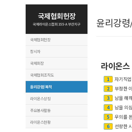
국제협회헌장
윤리강령
국제라이온스협회 355-A 부산지구
국제협회헌장
창시자
라이온스
국제회장
국제협회조직도
1
자기직업에
윤리강령/목적
2
부정한 이
3
남을 해하
라이온스상징
4
남을 의심
주요봉사활동
5
우의를 돈
라이온스현황
6
선량한 시