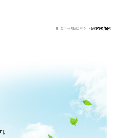
홈 > 국제협회헌장 >
윤리강령/목적
다.