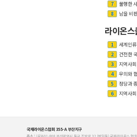
7
불행한 사
8
남을 비판
라이온스
1
세계인류 
2
건전한 국
3
지역사회의
4
우의와 협
5
정당과 종
6
지역사회의
국제라이온스협회 355-A 부산지구
주소 :
(우)601-808 부산광역시 동구 조방로 32 (범일동) 국제라이온스 협회