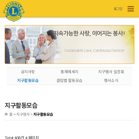
로그인
지속가능한 사랑, 이어지는 봉사!
Sustainable Love, Continuous Service!
공지사항
총재메세지
지구행사 일정표
지구활동모습
클럽별 활동모습
행사소식
지구활동모습
홈 > 지구행사 >
지구활동모습
Total 408건
4 페이지