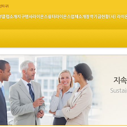
부산지구)
부
클럽소개
지구행사
라이온스쉼터
라이온스업체소개
장학기금현황
(사) 라
지속
Sustai