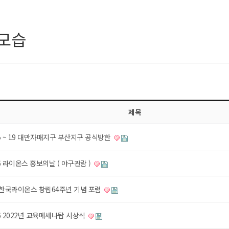
모습
지
제목
.15 ~ 19 대만자매지구 부산지구 공식방한
.16 라이온스 홍보의날 ( 야구관람 )
14 한국라이온스 창립64주년 기념 포럼
.16 2022년 교육메세나탑 시상식