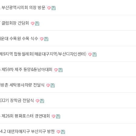
.31 부산광역시의회 의장 방문
.27 클럽회장 간담회
2 해운대 수목원 수목 식수
.10 제9지역 합동월례회(해운대구지역/부산디자인센터)
.26 제59차 제주 동양&동남아대회
5 쪽방촌 세탁봉사차량 전달식
6 제32기 장학금 전달식
.24 제26회 평화포스터 경연대회
29~4.2 대만자매지구 부산지구 방한