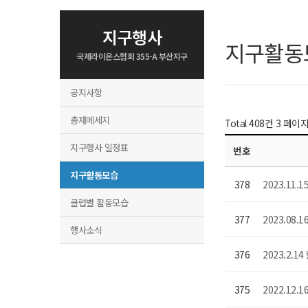
지구행사
지구활동
국제라이온스협회 355-A 부산지구
공지사항
총재메세지
Total 408건
3 페이
지구행사 일정표
번호
지구활동모습
378
2023.11
클럽별 활동모습
377
2023.08
행사소식
376
2023.2.
375
2022.12