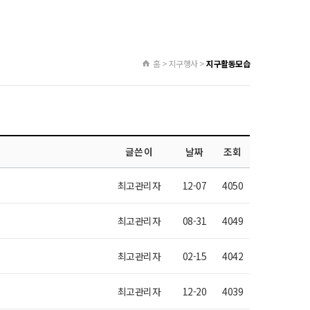
홈 > 지구행사 >
지구활동모습
글쓴이
날짜
조회
최고관리자
12-07
4050
최고관리자
08-31
4049
최고관리자
02-15
4042
최고관리자
12-20
4039