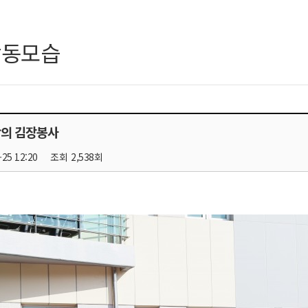
활동모습
랑의 김장봉사
-25 12:20
조회
2,538회