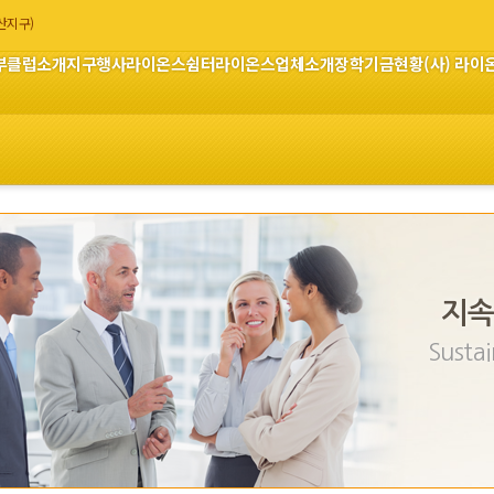
부산지구)
부
클럽소개
지구행사
라이온스쉼터
라이온스업체소개
장학기금현황
(사) 라
지속
Sustai