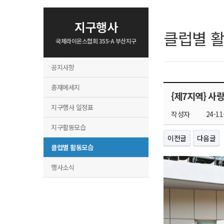
지구행사
클럽별 
국제라이온스협회 355-A 부산지구
공지사항
총재메세지
{제7지역} 사
지구행사 일정표
작성자
24-11
지구활동모습
이전글
다음글
클럽별 활동모습
행사소식