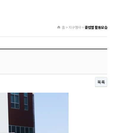
홈 > 지구행사 >
클럽별 활동모습
목록