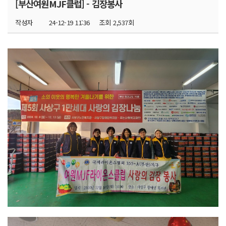
[부산여원MJF클럽] - 김장봉사
작성자
24-12-19 11:36
조회
2,537회