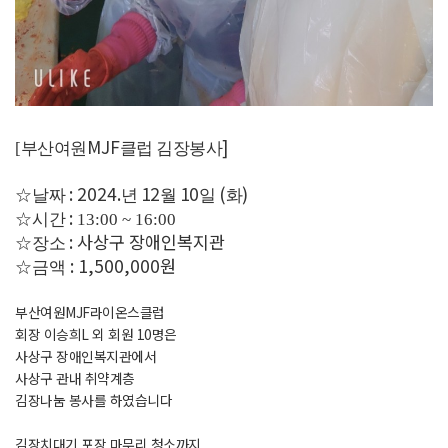
MJF
]
[부산여원
클럽 김장봉사
: 2024.
12
10
(
)
☆
날짜
년
월
일
화
:
☆
시간
13:00 ~ 16:00
: 사상구 장애인복지관
☆
장소
: 1,500,000원
☆금액
부산여원MJF라이온스클럽
회장 이승희L 외 회원 10명은
사상구 장애인복지관에서
사상구 관내 취약계층
김장나눔 봉사를 하였습니다
김장치대기,포장,마무리 청소까지