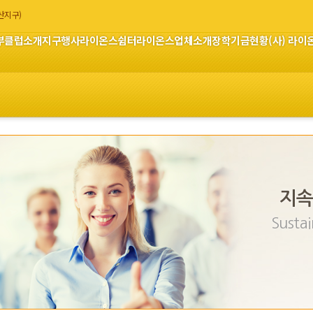
부산지구)
부
클럽소개
지구행사
라이온스쉼터
라이온스업체소개
장학기금현황
(사) 라
지속
Sustai